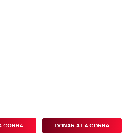
callejeros
Colombia
 y reivindica el arte que está en
LA GORRA
DONAR A LA GORRA