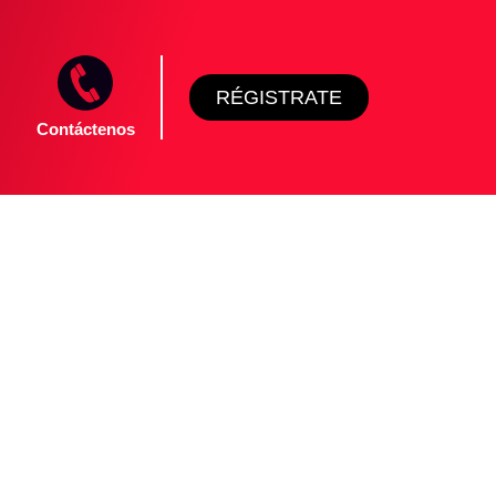
RÉGISTRATE
Contáctenos
l talento
stas