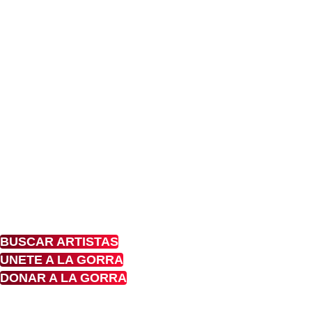
Descubre el tale
de los Artistas
callejeros en
Colombia
Conoce, Disfruta, Dona, Apoya, Comparte y
nuestras calles
BUSCAR ARTISTAS
UNETE A LA GORRA
DONAR A LA GORRA