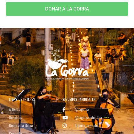
DONAR A LA GORRA
LINKS DE INTERES
SIGUENOS TAMBIEN EN:
Artistas
@lagorra
Nosotros
@lagorracolombia
Unete a La Gorra
lagorra_colombia
Contacto