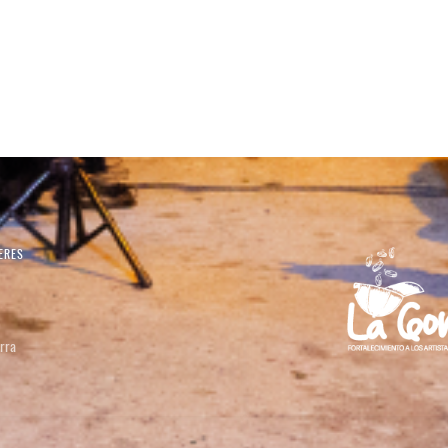
ERES
rra