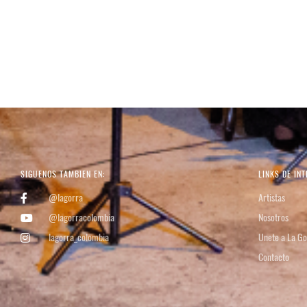
SIGUENOS TAMBIEN EN:
LINKS DE INT
@lagorra
Artistas
@lagorracolombia
Nosotros
lagorra_colombia
Unete a La Go
Contacto