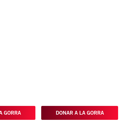
los Artistas
en Colombia
dica el arte que está en nuestras calles
A GORRA
DONAR A LA GORRA